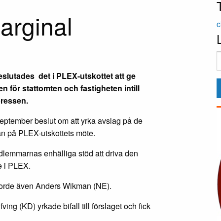
arginal
c
lutades det i PLEX-utskottet att ge
 för stattomten och fastigheten intill
pressen.
eptember beslut om att yrka avslag på de
an på PLEX-utskottets möte.
dlemmarnas enhälliga stöd att driva den
e i PLEX.
jorde även Anders Wikman (NE).
ing (KD) yrkade bifall till förslaget och fick