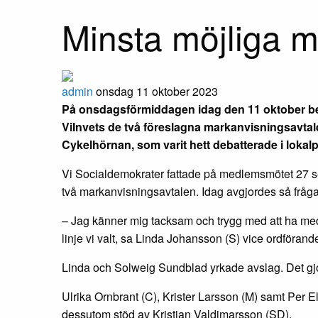
Minsta möjliga m
admin
onsdag 11 oktober 2023
På onsdagsförmiddagen idag den 11 oktober bes
ViInvets de två föreslagna markanvisningsavtalen
Cykelhörnan, som varit hett debatterade i lokal
Vi Socialdemokrater fattade på medlemsmötet 27 s
två markanvisningsavtalen. Idag avgjordes så fråg
– Jag känner mig tacksam och trygg med att ha me
linje vi valt, sa Linda Johansson (S) vice ordförand
Linda och Solweig Sundblad yrkade avslag. Det g
Ulrika Ornbrant (C), Krister Larsson (M) samt Per Elfv
dessutom stöd av Kristjan Valdimarsson (SD).