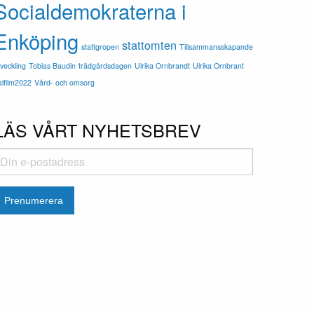
Socialdemokraterna i
Enköping
stattomten
stattgropen
Tillsammansskapande
tveckling
Tobias Baudin
trädgårdsdagen
Ulrika Ornbrandt
Ulrika Ornbrant
alfilm2022
Vård- och omsorg
LÄS VÅRT NYHETSBREV