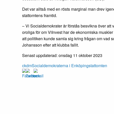
Det var alltså med en rösts marginal man drev igeno
stattomtens framtid.
– Vi Socialdemokrater är förstås besvikna över att vi
oroliga för om ViInvest har de ekonomiska muskler 
att politiken kunde samla sig kring frågan om vad 
Johansson efter att klubba fallit.
Senast uppdaterad: onsdag 11 oktober 2023
c
kd
m
Socialdemokraterna i Enköping
stattomten