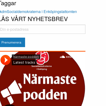
Taggar
kd
m
Socialdemokraterna i Enköping
stattomten
LÄS VÅRT NYHETSBREV