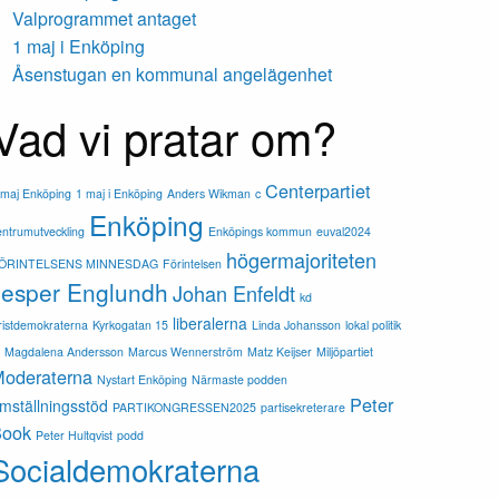
Valprogrammet antaget
1 maj i Enköping
Åsenstugan en kommunal angelägenhet
Vad vi pratar om?
Centerpartiet
 maj Enköping
1 maj i Enköping
Anders Wikman
c
Enköping
entrumutveckling
Enköpings kommun
euval2024
högermajoriteten
ÖRINTELSENS MINNESDAG
Förintelsen
Jesper Englundh
Johan Enfeldt
kd
liberalerna
ristdemokraterna
Kyrkogatan 15
Linda Johansson
lokal politik
m
Magdalena Andersson
Marcus Wennerström
Matz Keijser
Miljöpartiet
oderaterna
Nystart Enköping
Närmaste podden
Peter
mställningsstöd
PARTIKONGRESSEN2025
partisekreterare
Book
Peter Hultqvist
podd
Socialdemokraterna