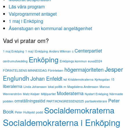
Läs våra program
Valprogrammet antaget
1 maj i Enköping
Åsenstugan en kommunal angelägenhet
Vad vi pratar om?
Centerpartiet
1 maj Enköping
1 maj i Enköping
Anders Wikman
c
Enköping
centrumutveckling
Enköpings kommun
euval2024
Jesper
högermajoriteten
FÖRINTELSENS MINNESDAG
Förintelsen
Englundh
Johan Enfeldt
kd
Kristdemokraterna
Kyrkogatan 15
liberalerna
Linda Johansson
lokal politik
m
Magdalena Andersson
Marcus
Moderaterna
Wennerström
Matz Keijser
Miljöpartiet
Nystart Enköping
Närmaste
Peter
omställningsstöd
podden
PARTIKONGRESSEN2025
partisekreterare
Socialdemokraterna
Book
Peter Hultqvist
podd
Socialdemokraterna i Enköping