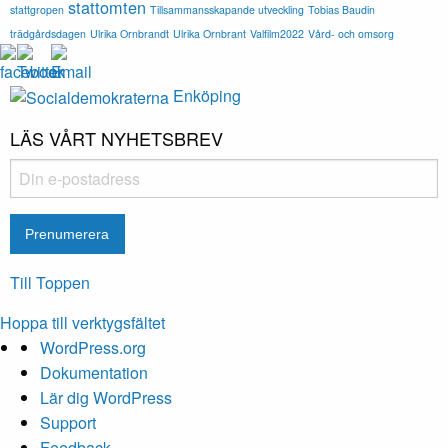
stattomten
stattgropen
Tillsammansskapande utveckling
Tobias Baudin
trädgårdsdagen
Ulrika Ornbrandt
Ulrika Ornbrant
Valfilm2022
Vård- och omsorg
Enköping
LÄS VÅRT NYHETSBREV
Till Toppen
Hoppa till verktygsfältet
Om
WordPress.org
WordPress
Dokumentation
Lär dig WordPress
Support
Feedback