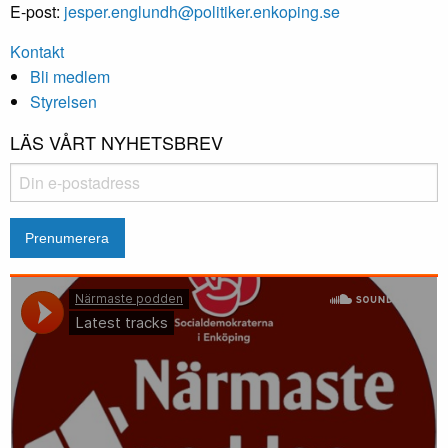
E-post:
jesper.englundh@politiker.enkoping.se
Kontakt
Bli medlem
Styrelsen
LÄS VÅRT NYHETSBREV