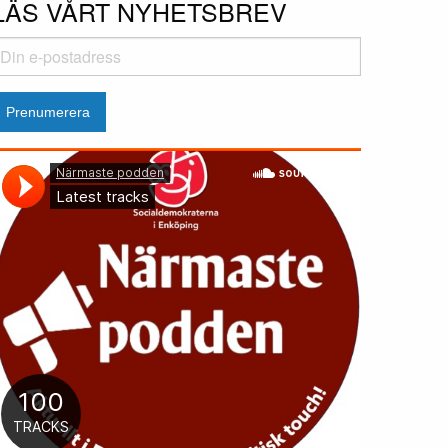
LÄS VÅRT NYHETSBREV