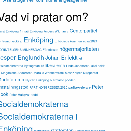
Vad vi pratar om?
Centerpartiet
 maj Enköping
1 maj i Enköping
Anders Wikman
c
Enköping
entrumutveckling
Enköpings kommun
euval2024
högermajoriteten
ÖRINTELSENS MINNESDAG
Förintelsen
Jesper Englundh
Johan Enfeldt
kd
liberalerna
ristdemokraterna
Kyrkogatan 15
Linda Johansson
lokal politik
m
Magdalena Andersson
Marcus Wennerström
Matz Keijser
Miljöpartiet
oderaterna
Nystart Enköping
Närmaste podden
Peter
mställningsstöd
PARTIKONGRESSEN2025
partisekreterare
Book
Peter Hultqvist
podd
Socialdemokraterna
Socialdemokraterna i
Enköping
stattomten
stattgropen
Tillsammansskapande