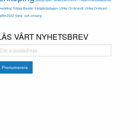
tveckling
Tobias Baudin
trädgårdsdagen
Ulrika Ornbrandt
Ulrika Ornbrant
alfilm2022
Vård- och omsorg
LÄS VÅRT NYHETSBREV