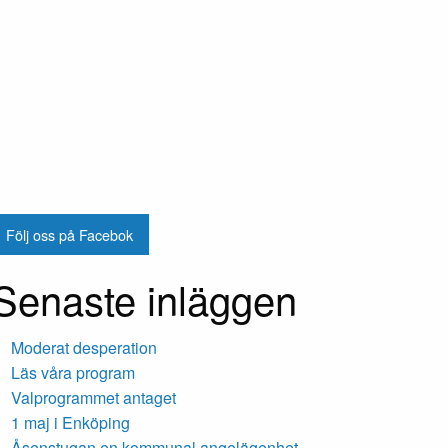
Följ oss på Facebok
Senaste inläggen
Moderat desperation
Läs våra program
Valprogrammet antaget
1 maj i Enköping
Åsenstugan en kommunal angelägenhet