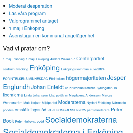
Moderat desperation
Läs våra program
Valprogrammet antaget
1 maj i Enköping
Åsenstugan en kommunal angelägenhet
Vad vi pratar om?
Centerpartiet
1 maj Enköping
1 maj i Enköping
Anders Wikman
c
Enköping
centrumutveckling
Enköpings kommun
euval2024
Jesper
högermajoriteten
FÖRINTELSENS MINNESDAG
Förintelsen
Englundh
Johan Enfeldt
kd
Kristdemokraterna
Kyrkogatan 15
liberalerna
Linda Johansson
lokal politik
m
Magdalena Andersson
Marcus
Moderaterna
Wennerström
Matz Keijser
Miljöpartiet
Nystart Enköping
Närmaste
Peter
omställningsstöd
podden
PARTIKONGRESSEN2025
partisekreterare
Socialdemokraterna
Book
Peter Hultqvist
podd
Socialdemokraterna i Enköping