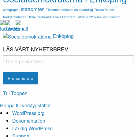
stattomten
stattgropen
Tillsammansskapande utveckling
Tobias Baudin
trädgårdsdagen
Ulrika Ornbrandt
Ulrika Ornbrant
Valfilm2022
Vård- och omsorg
Enköping
LÄS VÅRT NYHETSBREV
Till Toppen
Hoppa till verktygsfältet
Om
WordPress.org
WordPress
Dokumentation
Lär dig WordPress
Support