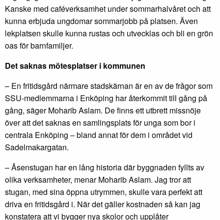
Kanske med caféverksamhet under sommarhalvåret och att
kunna erbjuda ungdomar sommarjobb på platsen. Även
lekplatsen skulle kunna rustas och utvecklas och bli en grön
oas för barnfamiljer.
Det saknas mötesplatser i kommunen
– En fritidsgård närmare stadskärnan är en av de frågor som
SSU-medlemmarna i Enköping har återkommit till gång på
gång, säger Moharib Aslam. De finns ett utbrett missnöje
över att det saknas en samlingsplats för unga som bor i
centrala Enköping – bland annat för dem i området vid
Sadelmakargatan.
– Åsenstugan har en lång historia där byggnaden fyllts av
olika verksamheter, menar Moharib Aslam. Jag tror att
stugan, med sina öppna utrymmen, skulle vara perfekt att
driva en fritidsgård i. När det gäller kostnaden så kan jag
konstatera att vi bygger nya skolor och upplåter