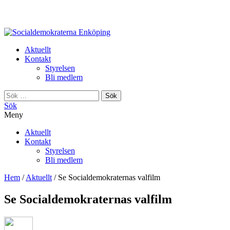
Enköping
Aktuellt
Kontakt
Styrelsen
Bli medlem
Sök
efter:
Sök
Meny
Aktuellt
Kontakt
Styrelsen
Bli medlem
Hem
/
Aktuellt
/
Se Socialdemokraternas valfilm
Se Socialdemokraternas valfilm