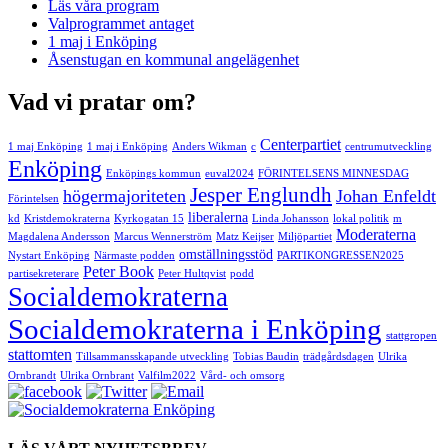
Läs våra program
Valprogrammet antaget
1 maj i Enköping
Åsenstugan en kommunal angelägenhet
Vad vi pratar om?
Centerpartiet
1 maj Enköping
1 maj i Enköping
Anders Wikman
c
centrumutveckling
Enköping
Enköpings kommun
euval2024
FÖRINTELSENS MINNESDAG
Jesper Englundh
högermajoriteten
Johan Enfeldt
Förintelsen
liberalerna
kd
Kristdemokraterna
Kyrkogatan 15
Linda Johansson
lokal politik
m
Moderaterna
Magdalena Andersson
Marcus Wennerström
Matz Keijser
Miljöpartiet
omställningsstöd
Nystart Enköping
Närmaste podden
PARTIKONGRESSEN2025
Peter Book
partisekreterare
Peter Hultqvist
podd
Socialdemokraterna
Socialdemokraterna i Enköping
stattgropen
stattomten
Tillsammansskapande utveckling
Tobias Baudin
trädgårdsdagen
Ulrika
Ornbrandt
Ulrika Ornbrant
Valfilm2022
Vård- och omsorg
Enköping