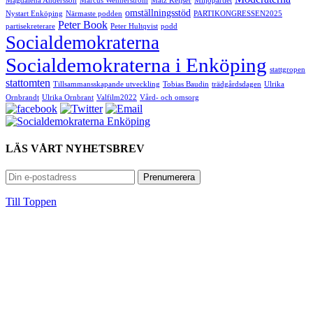
Magdalena Andersson
Marcus Wennerström
Matz Keijser
Miljöpartiet
omställningsstöd
Nystart Enköping
Närmaste podden
PARTIKONGRESSEN2025
Peter Book
partisekreterare
Peter Hultqvist
podd
Socialdemokraterna
Socialdemokraterna i Enköping
stattgropen
stattomten
Tillsammansskapande utveckling
Tobias Baudin
trädgårdsdagen
Ulrika
Ornbrandt
Ulrika Ornbrant
Valfilm2022
Vård- och omsorg
Enköping
LÄS VÅRT NYHETSBREV
Till Toppen
Hoppa till verktygsfältet
Om
WordPress.org
WordPress
Dokumentation
Lär dig WordPress
Support
Feedback
Logga in