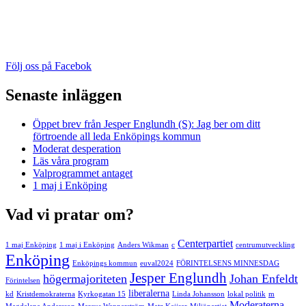
Följ oss på Facebok
Senaste inläggen
Öppet brev från Jesper Englundh (S): Jag ber om ditt
förtroende all leda Enköpings kommun
Moderat desperation
Läs våra program
Valprogrammet antaget
1 maj i Enköping
Vad vi pratar om?
Centerpartiet
1 maj Enköping
1 maj i Enköping
Anders Wikman
c
centrumutveckling
Enköping
Enköpings kommun
euval2024
FÖRINTELSENS MINNESDAG
Jesper Englundh
högermajoriteten
Johan Enfeldt
Förintelsen
liberalerna
kd
Kristdemokraterna
Kyrkogatan 15
Linda Johansson
lokal politik
m
Moderaterna