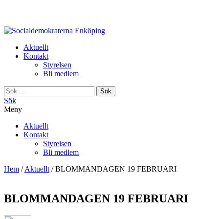
Enköping
Aktuellt
Kontakt
Styrelsen
Bli medlem
Sök
efter:
Sök
Meny
Aktuellt
Kontakt
Styrelsen
Bli medlem
Hem
/
Aktuellt
/
BLOMMANDAGEN 19 FEBRUARI
BLOMMANDAGEN 19 FEBRUARI