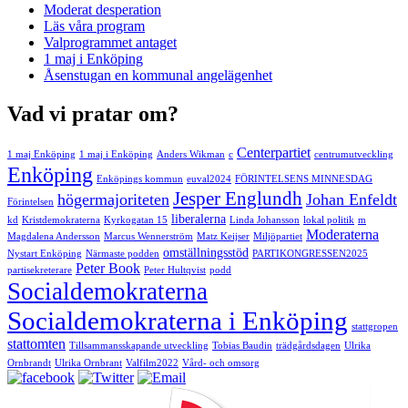
Moderat desperation
Läs våra program
Valprogrammet antaget
1 maj i Enköping
Åsenstugan en kommunal angelägenhet
Vad vi pratar om?
Centerpartiet
1 maj Enköping
1 maj i Enköping
Anders Wikman
c
centrumutveckling
Enköping
Enköpings kommun
euval2024
FÖRINTELSENS MINNESDAG
Jesper Englundh
högermajoriteten
Johan Enfeldt
Förintelsen
liberalerna
kd
Kristdemokraterna
Kyrkogatan 15
Linda Johansson
lokal politik
m
Moderaterna
Magdalena Andersson
Marcus Wennerström
Matz Keijser
Miljöpartiet
omställningsstöd
Nystart Enköping
Närmaste podden
PARTIKONGRESSEN2025
Peter Book
partisekreterare
Peter Hultqvist
podd
Socialdemokraterna
Socialdemokraterna i Enköping
stattgropen
stattomten
Tillsammansskapande utveckling
Tobias Baudin
trädgårdsdagen
Ulrika
Ornbrandt
Ulrika Ornbrant
Valfilm2022
Vård- och omsorg